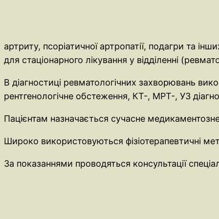
артриту, псоріатичної артропатії, подагри та інш
для стаціонарного лікування у відділенні (ревмато
В діагностиці ревматологічних захворювань викор
рентгенологічне обстеження, КТ-, МРТ-, УЗ діагн
Пацієнтам назначається сучасне медикаментозне
Широко використовуються фізіотерапевтичні мет
За показаннями проводяться консультації спеціалі