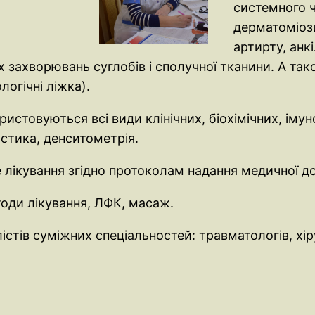
системного ч
дерматоміози
артирту, анк
их захворювань суглобів і сполучної тканини. А так
логічні ліжка).
истовуються всі види клінічних, біохімічних, іму
остика, денситометрія.
 лікування згідно протоколам надання медичної д
оди лікування, ЛФК, масаж.
стів суміжних спеціальностей: травматологів, хіру