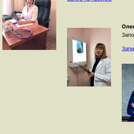
Оле
Запо
Запи