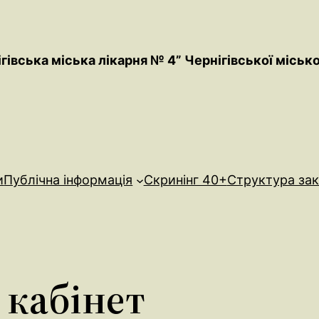
вська міська лікарня № 4” Чернігівської місько
и
Публічна інформація
Скринінг 40+
Структура за
 кабінет