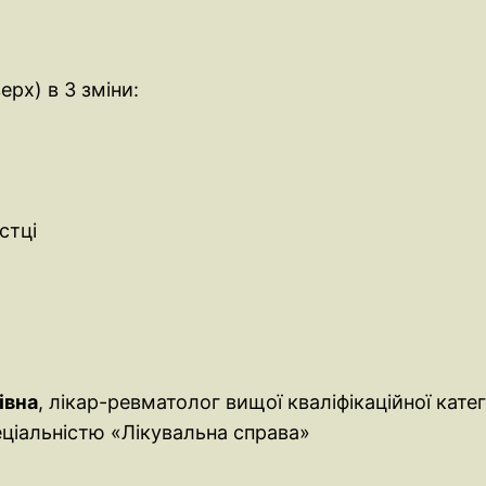
рх) в 3 зміни:
устці
івна
, лікар-ревматолог вищої кваліфікаційної катег
еціальністю «Лікувальна справа»