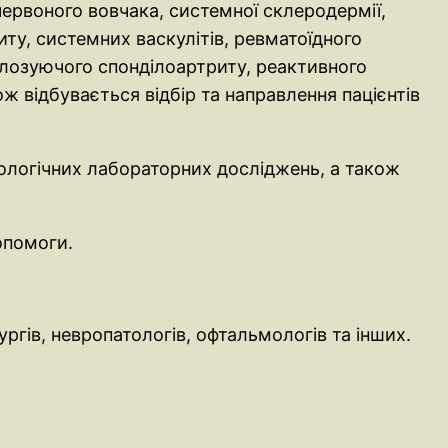
ервоного вовчака, системної склеродермії,
ту, системних васкулітів, ревматоїдного
ілозуючого спонділоартриту, реактивного
ож відбувається відбір та направлення пацієнтів
нологічних лабораторних досліджень, а також
опомоги.
ргів, невропатологів, офтальмологів та інших.