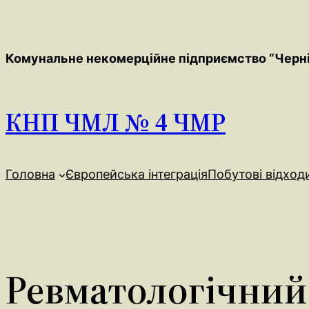
Перейти
до
вмісту
Комунальне некомерційне підприємство “Чернігі
КНП ЧМЛ № 4 ЧМР
Головна
Європейська інтеграція
Побутові відход
Ревматологічний