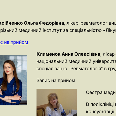
ксійченко Ольга Федорівна
, лікар-ревматолог вищ
різький медичний інститут за спеціальністю «Лік
с на прийом
Клименок Анна Олексіївна
, ліка
національний медичний університе
спеціалізацію “Ревматологія” в гру
Запис на прийом
Сестра мед
В поліклініц
консультації