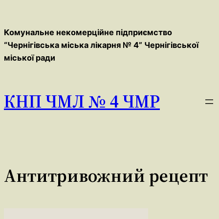
Перейти
до
Комунальне некомерційне підприємство
вмісту
“Чернігівська міська лікарня № 4” Чернігівської
міської ради
КНП ЧМЛ № 4 ЧМР
Антитривожний рецепт