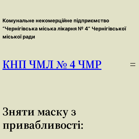
Перейти
до
Комунальне некомерційне підприємство
вмісту
“Чернігівська міська лікарня № 4” Чернігівської
міської ради
КНП ЧМЛ № 4 ЧМР
Зняти маску з
привабливості: