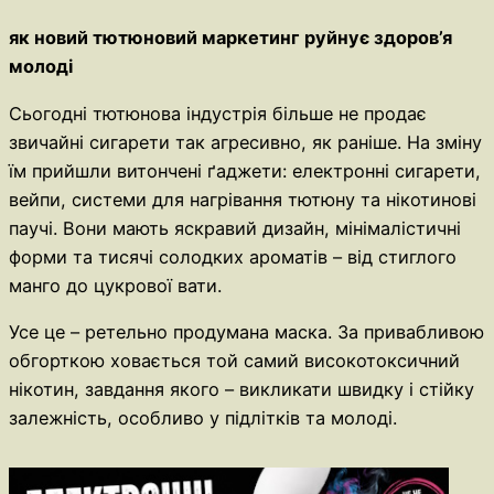
як новий тютюновий маркетинг руйнує здоров’я
молоді
Сьогодні тютюнова індустрія більше не продає
звичайні сигарети так агресивно, як раніше. На зміну
їм прийшли витончені ґаджети: електронні сигарети,
вейпи, системи для нагрівання тютюну та нікотинові
паучі. Вони мають яскравий дизайн, мінімалістичні
форми та тисячі солодких ароматів – від стиглого
манго до цукрової вати.
Усе це – ретельно продумана маска. За привабливою
обгорткою ховається той самий високотоксичний
нікотин, завдання якого – викликати швидку і стійку
залежність, особливо у підлітків та молоді.