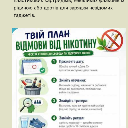
пластикових картриджів, невеликих флаконів із
рідиною або дротів для зарядки невідомих
ґаджетів.